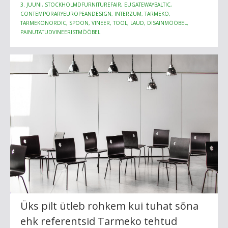
3. JUUNI, STOCKHOLMDFURNITUREFAIR, EUGATEWAYBALTIC,
CONTEMPORARYEUROPEANDESIGN, INTERZUM, TARMEKO,
TARMEKONORDIC, SPOON, VINEER, TOOL, LAUD, DISAINMÖÖBEL,
PAINUTATUDVINEERISTMÖÖBEL
Üks pilt ütleb rohkem kui tuhat sõna
ehk referentsid Tarmeko tehtud