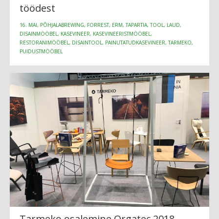
töödest
16. MAI, PÕHJALABREWING, FORREST, ERM, TAPARTIA, TOOL, LAUD,
DISAINMÖÖBEL, KASEVINEER, KASEVINEERISTMÖÖBEL,
RESTORANIMÖÖBEL, DISAINTOOL, PAINUTATUDKASEVINEER, TARMEKO,
PUIDUSTMÖÖBEL
Tarmeko osalemine Orgatec 2018