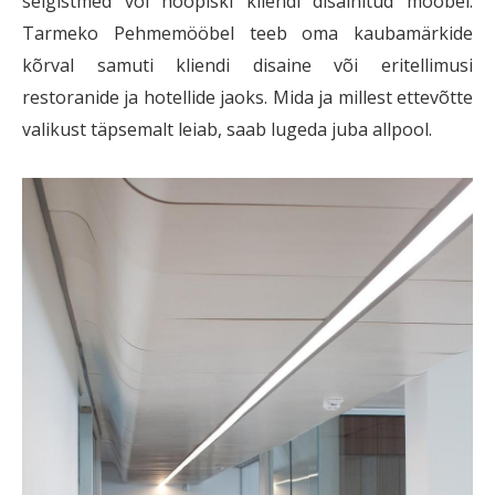
selgistmed või hoopiski kliendi disainitud mööbel.
Tarmeko Pehmemööbel teeb oma kaubamärkide
kõrval samuti kliendi disaine või eritellimusi
restoranide ja hotellide jaoks. Mida ja millest ettevõtte
valikust täpsemalt leiab, saab lugeda juba allpool.