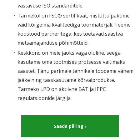
vastavuse ISO standarditele.
Tarmekol on FSC® sertifikaat, mistõttu pakume
vaid kõrgeima kvaliteediga toormaterjali. Teeme
koostööd partneritega, kes toetavad säästva
metsamajanduse põhimõtteid.
Keskkond on meie jaoks väga oluline, seega
kasutame oma tootmises protsesse vältimaks
saastet. Tänu parimale tehnikale toodame vähem
jääke ning taaskasutame kõrvalprodukte.
Tarmeko LPD on aktiivne BAT ja IPPC
regulatsioonide järgija.
Saada päring