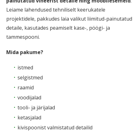
painutatud vineerist detaile ning mööbliesemeid
.
Leiame lahendused tehniliselt keerukatele
projektidele, pakkudes laia valikut liimitud-painutatud
detaile, kasutades peamiselt kase-, pöögi- ja
tammespooni.
Mida pakume?
istmed
selgistmed
raamid
voodijalad
tooli- ja järijalad
ketasjalad
kivispoonist valmistatud detailid