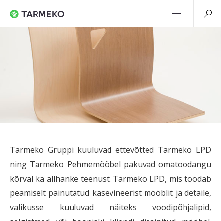
Saada
Saada
päring
päring
Sinu
Sinu
nimi*
nimi*
E-
E-
Tarmeko Gruppi kuuluvad ettevõtted Tarmeko LPD
mail*
mail*
ning Tarmeko Pehmemööbel pakuvad omatoodangu
kõrval ka allhanke teenust. Tarmeko LPD, mis toodab
peamiselt painutatud kasevineerist mööblit ja detaile,
Sinu
Sinu
valikusse kuuluvad näiteks voodipõhjalipid,
sõnum*
sõnum*