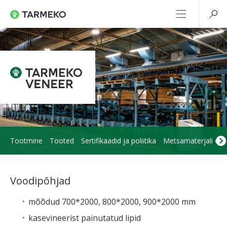
Tootmine
Tooted
Sertifikaadid ja poliitika
Metsamaterjali ost
Voodipõhjad
mõõdud 700*2000, 800*2000, 900*2000 mm
kasevineerist painutatud lipid