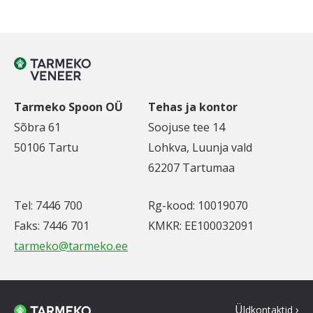
Tarmeko Spoon OÜ
Tehas ja kontor
Sõbra 61
Soojuse tee 14
50106 Tartu
Lohkva, Luunja vald
62207 Tartumaa
Tel: 7446 700
Rg-kood: 10019070
Faks: 7446 701
KMKR: EE100032091
tarmeko@tarmeko.ee
Ü
ldkontaktid