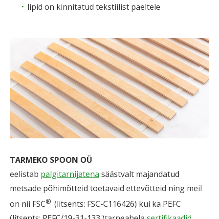
lipid on kinnitatud tekstiilist paeltele
TARMEKO SPOON OÜ
eelistab
palgitarnijatena
säästvalt majandatud
metsade põhimõtteid toetavaid ettevõtteid ning meil
®
on nii FSC
(litsents: FSC-C116426) kui ka PEFC
(litsents: PEFC/19-31-133 )tarneahela
sertifikaadid
.