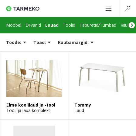
Mööbel
Diivanid
Lauad
Toolid
Taburetid/Tumbad
Riiulid
Toode:
Toad:
Kaubamärgid:
Elme koolilaud ja -tool
Tommy
Tooli ja laua komplekt
Laud