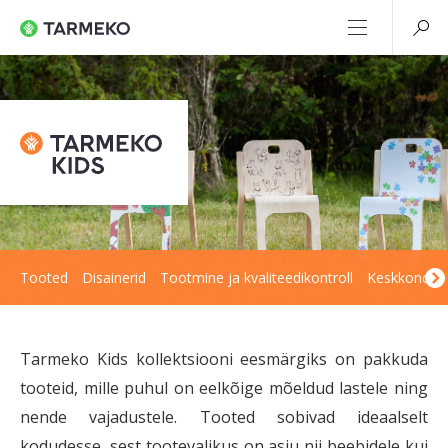
Tooted
Disainerid
Tootmine ja kvaliteedikontroll
Keskkond
Tarmeko Kids kollektsiooni eesmärgiks on pakkuda
tooteid, mille puhul on eelkõige mõeldud lastele ning
nende vajadustele. Tooted sobivad ideaalselt
kodudesse, sest tootevalikus on asju nii beebidele kui