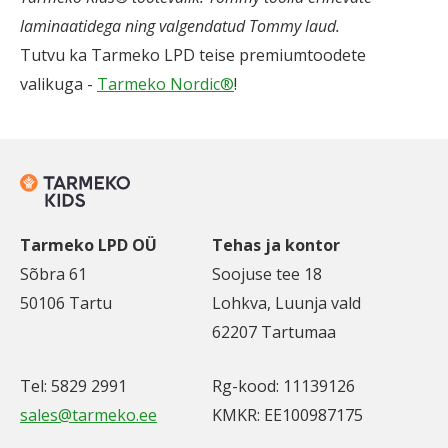
laminaatidega ning valgendatud Tommy laud.
Tutvu ka Tarmeko LPD teise premiumtoodete
valikuga -
Tarmeko Nordic®
!
Tarmeko LPD OÜ
Tehas ja kontor
Sõbra 61
Soojuse tee 18
50106 Tartu
Lohkva, Luunja vald
62207 Tartumaa
Tel: 5829 2991
Rg-kood: 11139126
sales@tarmeko.ee
KMKR: EE100987175