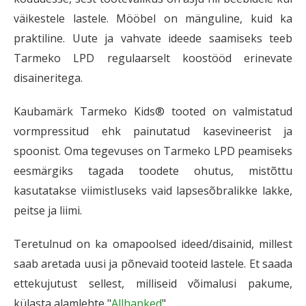
väikestele lastele. Mööbel on mänguline, kuid ka
praktiline. Uute ja vahvate ideede saamiseks teeb
Tarmeko LPD regulaarselt koostööd erinevate
disaineritega.
Kaubamärk Tarmeko Kids® tooted on valmistatud
vormpressitud ehk painutatud kasevineerist ja
spoonist. Oma tegevuses on Tarmeko LPD peamiseks
eesmärgiks tagada toodete ohutus, mistõttu
kasutatakse viimistluseks vaid lapsesõbralikke lakke,
peitse ja liimi.
Teretulnud on ka omapoolsed ideed/disainid, millest
saab aretada uusi ja põnevaid tooteid lastele. Et saada
ettekujutust sellest, milliseid võimalusi pakume,
külasta alamlehte "
Allhanked
".