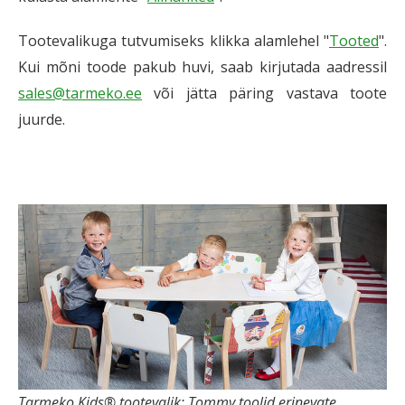
Tootevalikuga tutvumiseks klikka alamlehel "
Tooted
".
Kui mõni toode pakub huvi, saab kirjutada aadressil
sales@tarmeko.ee
või jätta päring vastava toote
juurde.
Tarmeko Kids® tootevalik: Tommy toolid erinevate