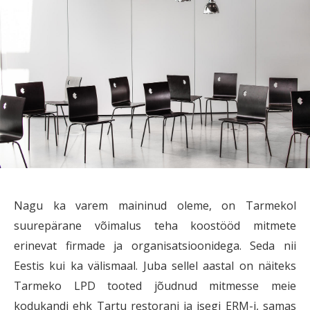
Nagu ka varem maininud oleme, on Tarmekol
suurepärane võimalus teha koostööd mitmete
erinevat firmade ja organisatsioonidega. Seda nii
Eestis kui ka välismaal. Juba sellel aastal on näiteks
Tarmeko LPD tooted jõudnud mitmesse meie
kodukandi ehk Tartu restorani ja isegi ERM-i, samas