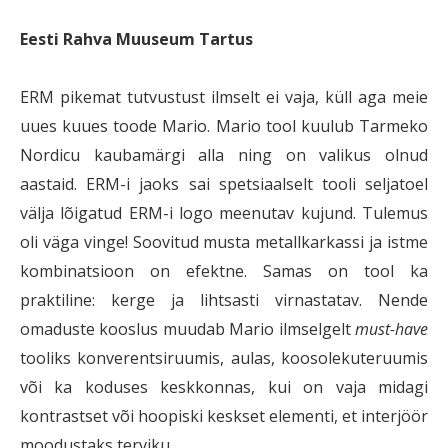
Eesti Rahva Muuseum Tartus
ERM pikemat tutvustust ilmselt ei vaja, küll aga meie
uues kuues toode Mario. Mario tool kuulub Tarmeko
Nordicu kaubamärgi alla ning on valikus olnud
aastaid. ERM-i jaoks sai spetsiaalselt tooli seljatoel
välja lõigatud ERM-i logo meenutav kujund. Tulemus
oli väga vinge! Soovitud musta metallkarkassi ja istme
kombinatsioon on efektne. Samas on tool ka
praktiline: kerge ja lihtsasti virnastatav. Nende
omaduste kooslus muudab Mario ilmselgelt
must-have
tooliks konverentsiruumis, aulas, koosolekuteruumis
või ka koduses keskkonnas, kui on vaja midagi
kontrastset või hoopiski keskset elementi, et interjöör
moodustaks terviku.