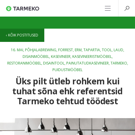
KÕIK POSTITUSED
16. MAI,
PÕHJALABREWING
,
FORREST
,
ERM
,
TAPARTIA
,
TOOL
,
LAUD
,
DISAINMÖÖBEL
,
KASEVINEER
,
KASEVINEERISTMÖÖBEL
,
RESTORANIMÖÖBEL
,
DISAINTOOL
,
PAINUTATUDKASEVINEER
,
TARMEKO
,
PUIDUSTMÖÖBEL
Üks pilt ütleb rohkem kui
tuhat sõna ehk referentsid
Tarmeko tehtud töödest