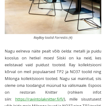
RayBoy toolid Forrestis (4)
Nagu eelneva näite pealt võib öelda: metalli ja puidu
kooslus on hetkel moes! Siiski on ka neid, kes
eelistavad vaid puidust tooteid. Ray kollektsiooni
kõrval on meil populaarsed TP2 ja NO37 toolid ning
Milonga kollektsiooni tooted. Nagu sai mainitud, siis
oleme oma toodangut müünud ka välismaale. Espoos
on restoran Knitter (rohkem infot
siin:
https://ravintolaknitter.fi/fi/
), mille sisustusest