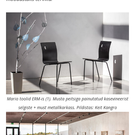
Mario toolid ERM-is (1). Musta peitsiga painutatud kasevineerist
selgiste + must metallkarkass. Pildistas: Keit Kangro