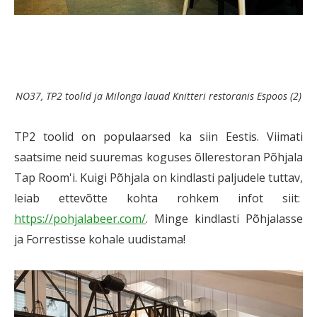
NO37, TP2 toolid ja Milonga lauad Knitteri restoranis Espoos (2)
TP2 toolid on populaarsed ka siin Eestis. Viimati
saatsime neid suuremas koguses õllerestoran Põhjala
Tap Room'i. Kuigi Põhjala on kindlasti paljudele tuttav,
leiab ettevõtte kohta rohkem infot siit:
https://pohjalabeer.com/
. Minge kindlasti Põhjalasse
ja Forrestisse kohale uudistama!