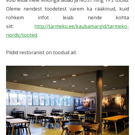
võib leida meie Milonga lauad ja NO37 ning TP2 toolid.
Oleme nendest toodetest varem ka rääkinud, kuid
rohkem infot leiab nende kohta
siit:
http://tarmeko.ee/kaubamargid/tarmeko-
nordic/tooted
.
Pildid restoranist on toodud all.