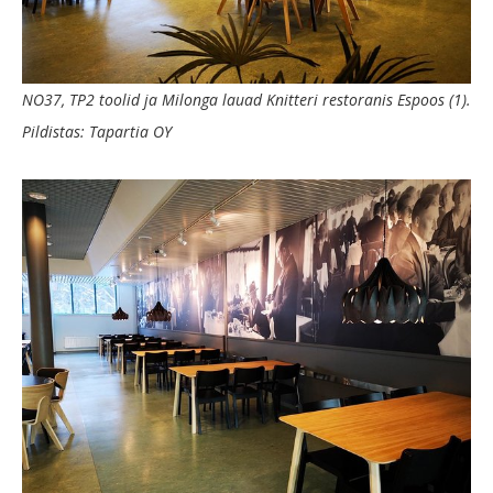
NO37, TP2 toolid ja Milonga lauad Knitteri restoranis Espoos (1).
Pildistas: Tapartia OY