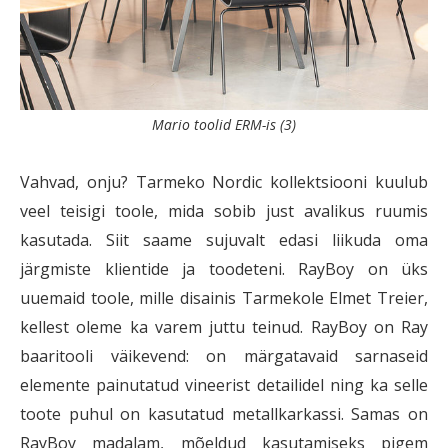
Mario toolid ERM-is (3)
Vahvad, onju? Tarmeko Nordic kollektsiooni kuulub
veel teisigi toole, mida sobib just avalikus ruumis
kasutada. Siit saame sujuvalt edasi liikuda oma
järgmiste klientide ja toodeteni. RayBoy on üks
uuemaid toole, mille disainis Tarmekole Elmet Treier,
kellest oleme ka varem juttu teinud. RayBoy on Ray
baaritooli väikevend: on märgatavaid sarnaseid
elemente painutatud vineerist detailidel ning ka selle
toote puhul on kasutatud metallkarkassi. Samas on
RayBoy madalam, mõeldud kasutamiseks pigem