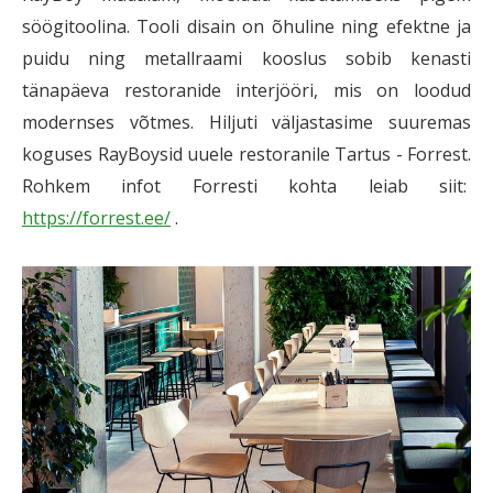
söögitoolina. Tooli disain on õhuline ning efektne ja
puidu ning metallraami kooslus sobib kenasti
tänapäeva restoranide interjööri, mis on loodud
modernses võtmes. Hiljuti väljastasime suuremas
koguses RayBoysid uuele restoranile Tartus - Forrest.
Rohkem infot Forresti kohta leiab siit:
https://forrest.ee/
.