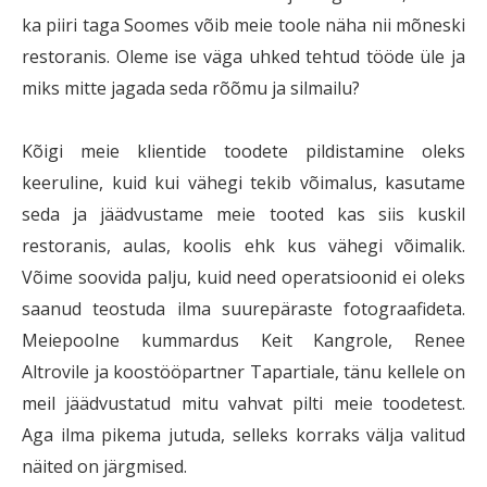
ka piiri taga Soomes võib meie toole näha nii mõneski
restoranis. Oleme ise väga uhked tehtud tööde üle ja
miks mitte jagada seda rõõmu ja silmailu?
Kõigi meie klientide toodete pildistamine oleks
keeruline, kuid kui vähegi tekib võimalus, kasutame
seda ja jäädvustame meie tooted kas siis kuskil
restoranis, aulas, koolis ehk kus vähegi võimalik.
Võime soovida palju, kuid need operatsioonid ei oleks
saanud teostuda ilma suurepäraste fotograafideta.
Meiepoolne kummardus Keit Kangrole, Renee
Altrovile ja koostööpartner Tapartiale, tänu kellele on
meil jäädvustatud mitu vahvat pilti meie toodetest.
Aga ilma pikema jutuda, selleks korraks välja valitud
näited on järgmised.