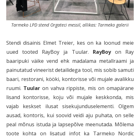
Tarmeko LPD stend Orgateci messil, allikas: Tarmeko galerii
Stendi disainis Elmet Treier, kes on ka loonud meie
uued tooted RayBoy ja Tuular.
RayBoy
on Ray
baaripuki väike vend ehk madalama metallraami ja
painutatud vineerist detailidega tool, mis sobib samuti
baari, restorani, kööki, kontorisse või mujale avalikku
ruumi.
Tuular
on vahva rippiste, mis on omapärane
lisand kontorisse, koju või mujale keskkonda, mis
vajab keskset ilusat sisekujunduselementi. Olgem
ausad, kontoris, kui soovid veidi aju puhata, on selle
peal mõnus istuda ja lapsepõlve meenutada. Mõlema
toote kohta on lisatud infot ka Tarmeko Nordic