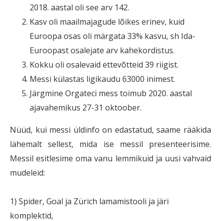
2018. aastal oli see arv 142.
Kasv oli maailmajagude lõikes erinev, kuid
Euroopa osas oli märgata 33% kasvu, sh Ida-
Euroopast osalejate arv kahekordistus.
Kokku oli osalevaid ettevõtteid 39 riigist.
Messi külastas ligikaudu 63000 inimest.
Järgmine Orgateci mess toimub 2020. aastal
ajavahemikus 27-31 oktoober.
Nüüd, kui messi üldinfo on edastatud, saame rääkida
lähemalt sellest, mida ise messil presenteerisime.
Messil esitlesime oma vanu lemmikuid ja uusi vahvaid
mudeleid:
1) Spider, Goal ja Zürich lamamistooli ja järi
komplektid,