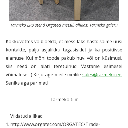
Tarmeko LPD stend Orgateci messil, allikas: Tarmeko galerii
Kokkuvõttes võib öelda, et mess läks hästi: saime uusi
kontakte, palju asjalikku tagasisidet ja ka positiivse
elamuse! Kui mõni toode pakub huvi või on küsimusi,
siis need on alati teretulnud! Vastame esimesel
võimalusel :) Kirjutage meile meilile
sales@tarmeko.ee.
Seniks aga parimat!
Tarmeko tiim
Viidatud allikad:
1. http://www.orgatec.com/ORGATEC/Trade-