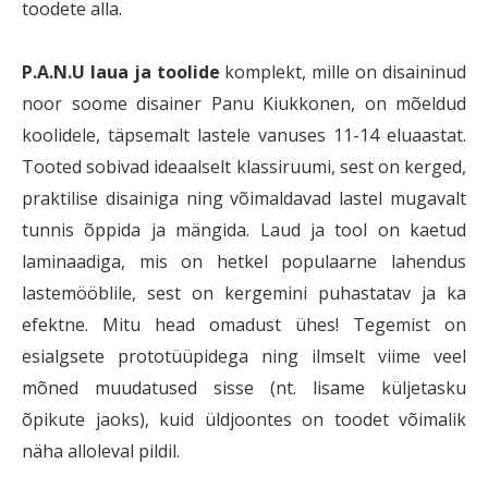
toodete alla.
P.A.N.U laua ja toolide
komplekt, mille on disaininud
noor soome disainer Panu Kiukkonen, on mõeldud
koolidele, täpsemalt lastele vanuses 11-14 eluaastat.
Tooted sobivad ideaalselt klassiruumi, sest on kerged,
praktilise disainiga ning võimaldavad lastel mugavalt
tunnis õppida ja mängida. Laud ja tool on kaetud
laminaadiga, mis on hetkel populaarne lahendus
lastemööblile, sest on kergemini puhastatav ja ka
efektne. Mitu head omadust ühes! Tegemist on
esialgsete prototüüpidega ning ilmselt viime veel
mõned muudatused sisse (nt. lisame küljetasku
õpikute jaoks), kuid üldjoontes on toodet võimalik
näha alloleval pildil.