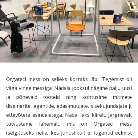
Orgateci mess on selleks korraks läbi. Tegemist oli
väga vinge messiga! Nädala jooksul nägime palju uusi
ja põnevaid tooteid ning kohtusime mitmete
disainerite, agentide, edasimüüjate, sisekujundajate jt
ettevõtete esindajatega. Nädal läks kiirelt. Järgnevalt
tutvustame lähemalt, mis on Orgateci mess
(selgituseks neile, kes juhuslikult ei lugenud eelmist