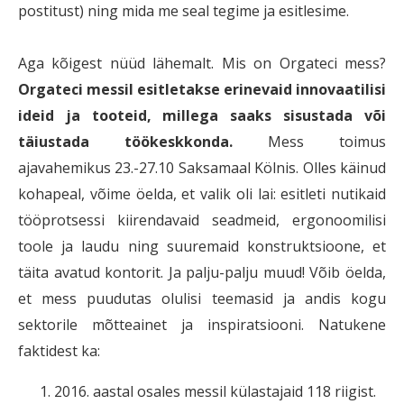
postitust) ning mida me seal tegime ja esitlesime.
Aga kõigest nüüd lähemalt. Mis on Orgateci mess?
Orgateci messil esitletakse erinevaid innovaatilisi
ideid ja tooteid, millega saaks sisustada või
täiustada töökeskkonda.
Mess toimus
ajavahemikus 23.-27.10 Saksamaal Kölnis. Olles käinud
kohapeal, võime öelda, et valik oli lai: esitleti nutikaid
tööprotsessi kiirendavaid seadmeid, ergonoomilisi
toole ja laudu ning suuremaid konstruktsioone, et
täita avatud kontorit. Ja palju-palju muud! Võib öelda,
et mess puudutas olulisi teemasid ja andis kogu
sektorile mõtteainet ja inspiratsiooni. Natukene
faktidest ka:
2016. aastal osales messil külastajaid 118 riigist.