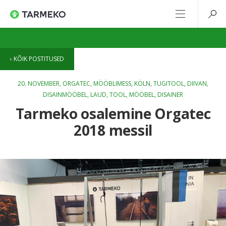
KÕIK POSTITUSED
20. NOVEMBER,
ORGATEC
,
MÖÖBLIMESS
,
KÖLN
,
TUGITOOL
,
DIIVAN
,
DISAINMÖÖBEL
,
LAUD
,
TOOL
,
MÖÖBEL
,
DISAINER
Tarmeko osalemine Orgatec
2018 messil