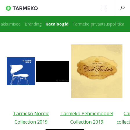
akkumised
Bränding
Kataloogid
Tarmeko privaatsuspoliitika
Tarmeko Nordic
Tarmeko Pehmemööbel
Car
Collection 2019
Collection 2019
collec