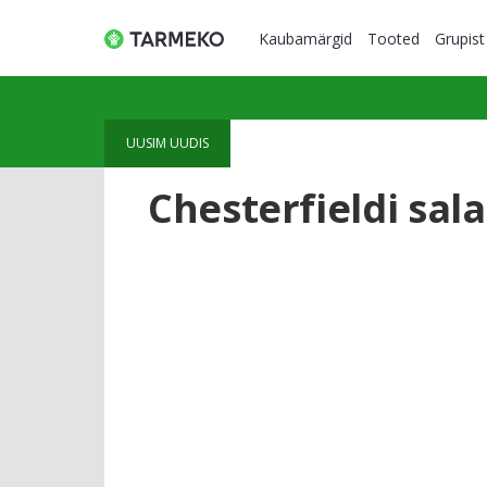
Kaubamärgid
Tooted
Grupist
UUSIM UUDIS
Chesterfieldi sal