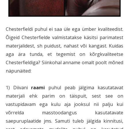
Chesterfieldi puhul ei saa üle ega ümber kvaliteedist.
Õigeid Chesterfielde valmistatakse käsitsi parimatest
materjalidest, sh puidust, nahast või kangast. Kuidas
aga ära tunda, et tegemist on kõrgkvaliteetse
Chesterfieldiga? Siinkohal anname omalt poolt mõned
näpunäited:
1) Diivani
raami
puhul peab jälgima kasutatavat
materjali ehk parim on täispuit, sest see on
vastupidavam ega kulu aja jooksul nii palju kui
võrrelda masstoodangus kasutatavate
saepuruplaatide jms. Samuti tuleb jälgida kinnitusi,