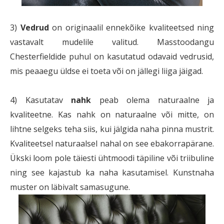
3)
Vedrud
on originaalil ennekõike kvaliteetsed ning
vastavalt mudelile valitud. Masstoodangu
Chesterfieldide puhul on kasutatud odavaid vedrusid,
mis peaaegu üldse ei toeta või on jällegi liiga jäigad.
4) Kasutatav
nahk
peab olema naturaalne ja
kvaliteetne. Kas nahk on naturaalne või mitte, on
lihtne selgeks teha siis, kui jälgida naha pinna mustrit.
Kvaliteetsel naturaalsel nahal on see ebakorrapärane.
Ükski loom pole täiesti ühtmoodi täpiline või triibuline
ning see kajastub ka naha kasutamisel. Kunstnaha
muster on läbivalt samasugune.