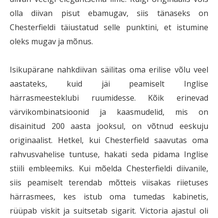
olla diivan pisut ebamugav, siis tänaseks on
Chesterfieldi täiustatud selle punktini, et istumine
oleks mugav ja mõnus.
Isikupärane nahkdiivan säilitas oma erilise võlu veel
aastateks, kuid jäi peamiselt Inglise
härrasmeesteklubi ruumidesse. Kõik erinevad
värvikombinatsioonid ja kaasmudelid, mis on
disainitud 200 aasta jooksul, on võtnud eeskuju
originaalist. Hetkel, kui Chesterfield saavutas oma
rahvusvahelise tuntuse, hakati seda pidama Inglise
stiili embleemiks. Kui mõelda Chesterfieldi diivanile,
siis peamiselt terendab mõtteis viisakas riietuses
härrasmees, kes istub oma tumedas kabinetis,
rüüpab viskit ja suitsetab sigarit. Victoria ajastul oli