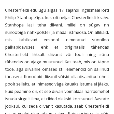
Chesterfieldi edulugu algas 17. sajandi Inglismaal lord
Philip Stanhope'iga, kes oli neljas Chesterfieldi krahv.
Stanhope lasi teha diivani, millel on sügav nn
ilunööbiga nahkpolster ja madal istmeosa. On allikaid,
mis kahtlevad eespool nimetatud sünniloo
paikapidavuses ehk et originaalis tähendas
Chesterfield lihtsalt diivanit või tooli ning sõna
tähendus on ajaga muutunud. Kes teab, mis on täpne
tõde, aga diivanile omased stiilielemendid on säilinud
tänaseni. Ilunööbid diivanil võisid olla disainitud ühelt
poolt selleks, et inimesed väga kauaks istuma ei jääks,
kuid peamine on, et see diivan võimaldas härrasmehel
istuda sirgelt ilma, et riided oleksid kortsunud. Aastate
jooksul, kui seda diivanit kasutada, saab Chesterfieldi
diivan veelgi elegantsema ilme. Kuigi originaalis võis