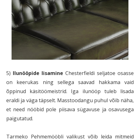
5)
Ilunööpide lisamine
Chesterfieldi seljatoe osasse
on keerukas ning sellega saavad hakkama vaid
õppinud käsitöömeistrid. Iga ilunööp tuleb lisada
eraldi ja väga täpselt. Masstoodangu puhul võib näha,
et need nööbid pole piisava sügavuse ja osavusega
paigutatud.
Tarmeko Pehmemööbli valikust võib leida mitmeid