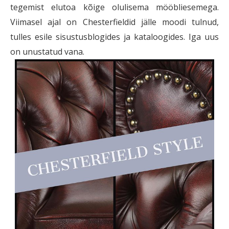
tegemist elutoa kõige olulisema mööbliesemega.
Viimasel ajal on Chesterfieldid jälle moodi tulnud,
tulles esile sisustusblogides ja kataloogides. Iga uus
on unustatud vana.