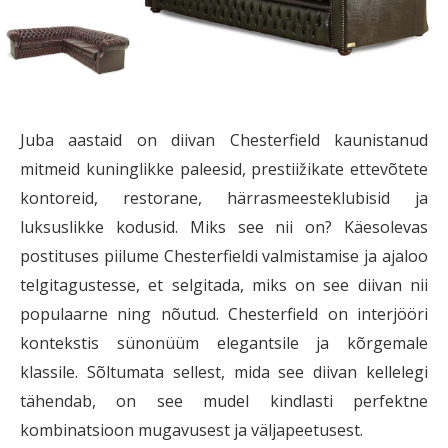
Juba aastaid on diivan Chesterfield kaunistanud
mitmeid kuninglikke paleesid, prestiižikate ettevõtete
kontoreid, restorane, härrasmeesteklubisid ja
luksuslikke kodusid. Miks see nii on? Käesolevas
postituses piilume Chesterfieldi valmistamise ja ajaloo
telgitagustesse, et selgitada, miks on see diivan nii
populaarne ning nõutud. Chesterfield on interjööri
kontekstis sünonüüm elegantsile ja kõrgemale
klassile. Sõltumata sellest, mida see diivan kellelegi
tähendab, on see mudel kindlasti perfektne
kombinatsioon mugavusest ja väljapeetusest.