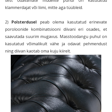
sest odavamate mudelite puhul on kasutatud
klammerdajat või liimi, mitte aga tüübleid.
2)
Polsterdusel
peab olema kasutatud erinevate
poroloonide kombinatsiooni diivani eri osades, et
saavutada suurim mugavus. Masstoodangu puhul on
kasutatud võimalikult vähe ja odavat pehmendust
ning diivan kaotab oma kuju kiirelt.