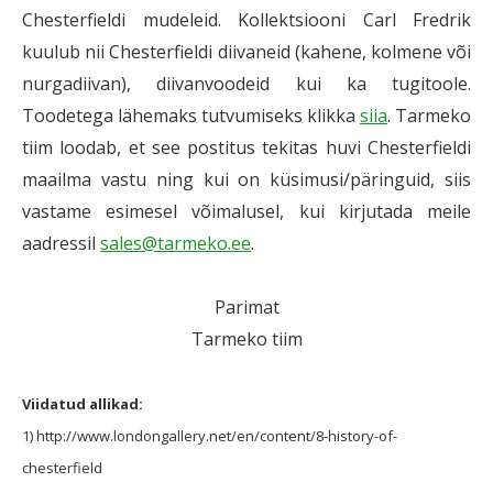
Chesterfieldi mudeleid. Kollektsiooni Carl Fredrik
kuulub nii Chesterfieldi diivaneid (kahene, kolmene või
nurgadiivan), diivanvoodeid kui ka tugitoole.
Toodetega lähemaks tutvumiseks klikka
siia
. Tarmeko
tiim loodab, et see postitus tekitas huvi Chesterfieldi
maailma vastu ning kui on küsimusi/päringuid, siis
vastame esimesel võimalusel, kui kirjutada meile
aadressil
sales@tarmeko.ee
.
Parimat
Tarmeko tiim
Viidatud allikad:
1) http://www.londongallery.net/en/content/8-history-of-
chesterfield