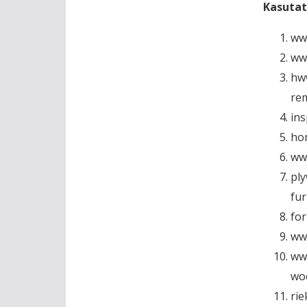
Kasutat
www
ww
hw
rem
ins
ho
ww
pl
fur
for
www
ww
wo
rie