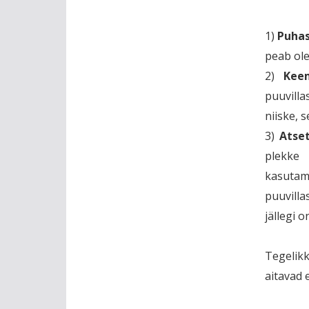
1)
Puhas
peab ol
2)
Kee
puuvilla
niiske, s
3)
Atse
plekke 
kasutam
puuvilla
jällegi 
Tegelikk
aitavad e