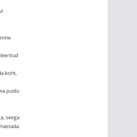
ul
 enne
leeritud
da koht,
uma puidu
a, seega
uhastada.