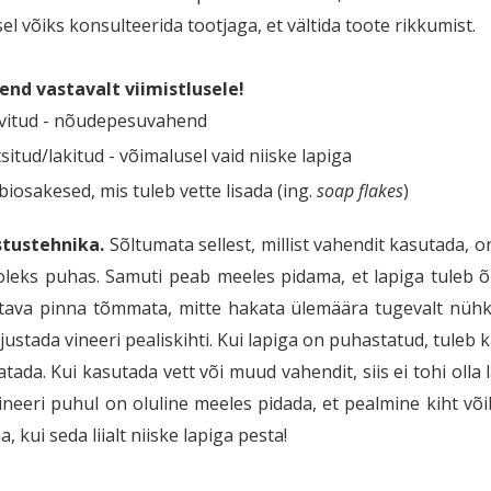
el võiks konsulteerida tootjaga, et vältida toote rikkumist.
end vastavalt viimistlusele!
vitud - nõudepesuvahend
tsitud/lakitud - võimalusel vaid niiske lapiga
biosakesed, mis tuleb vette lisada (ing.
soap flakes
)
tustehnika.
Sõltumata sellest, millist vahendit kasutada, on
oleks puhas. Samuti peab meeles pidama, et lapiga tuleb õ
tava pinna tõmmata, mitte hakata ülemäära tugevalt nühk
justada vineeri pealiskihti. Kui lapiga on puhastatud, tuleb 
tada. Kui kasutada vett või muud vahendit, siis ei tohi olla la
Vineeri puhul on oluline meeles pidada, et pealmine kiht võ
, kui seda liialt niiske lapiga pesta!