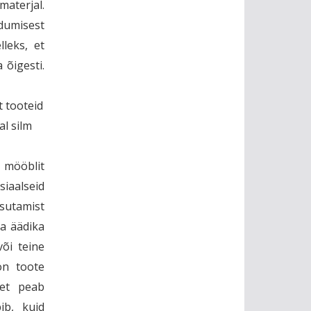
aterjal.
dumisest
leks, et
 õigesti.
t tooteid
al silm
 mööblit
aalseid
sutamist
a äädika
õi teine
on toote
det peab
ib, kuid