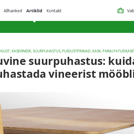
Allhanked
Artiklid
Kontakt
Vab
UGUST,
KASEVINEER
,
SUURPUHASTUS
,
PUIDUSTPINNAD
,
KASK
,
PAINUTATUDKASE
uvine suurpuhastus: kuid
uhastada vineerist mööbli