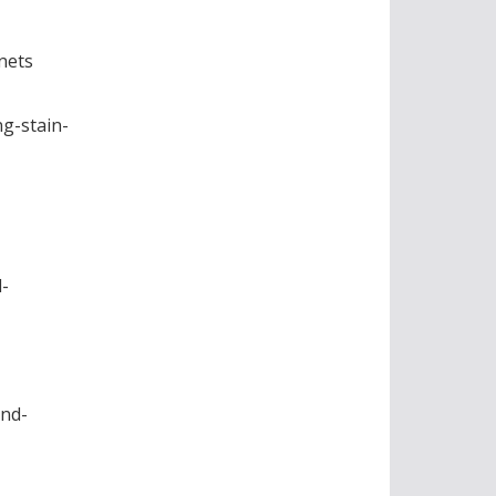
nets
g-stain-
-
and-