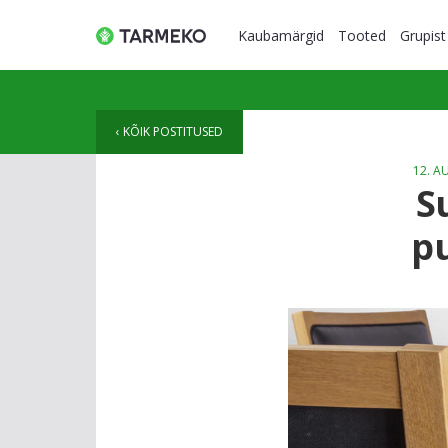
Kaubamärgid
Tooted
Grupist
KÕIK POSTITUSED
12. A
S
p