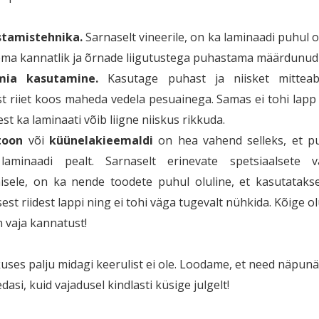
tamistehnika.
Sarnaselt vineerile, on ka laminaadi puhul ol
ema kannatlik ja õrnade liigutustega puhastama määrdunud
mia kasutamine.
Kasutage puhast ja niisket mitteabr
st riiet koos maheda vedela pesuainega. Samas ei tohi lapp ol
est ka laminaati võib liigne niiskus rikkuda.
toon
või
küünelakieemaldi
on hea vahend selleks, et p
laminaadi pealt. Sarnaselt erinevate spetsiaalsete v
isele, on ka nende toodete puhul oluline, et kasutataks
sest riidest lappi ning ei tohi väga tugevalt nühkida. Kõige o
on vaja kannatust!
uses palju midagi keerulist ei ole. Loodame, et need näpunä
dasi, kuid vajadusel kindlasti küsige julgelt!