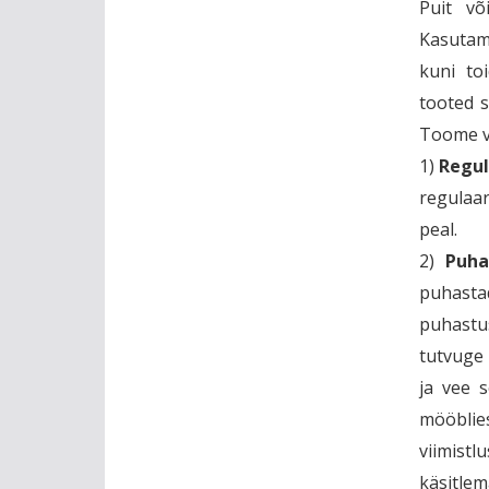
Puit võ
Kasutami
kuni toi
tooted s
Toome v
1)
Regu
regulaar
peal.
2)
Puha
puhast
puhastu
tutvuge 
ja vee s
mööblie
viimist
käsitle