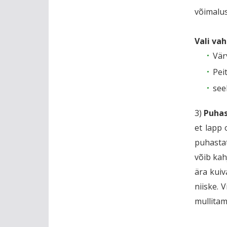
võimalus
Vali vah
Vär
Pei
see
3)
Puhas
et lapp 
puhasta
võib kah
ära kuiva
niiske. 
mullitama