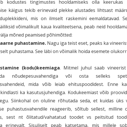
ib kodustes tingimustes hooldamiseks olla keerukas m
se käigus tekib erinevaid plekke alustades lihtsast määr
duplekkideni, mis on ilmselt raskemini eemaldatavad. Sel
äiliksid võimalikult kaua kvaliteetsena, peab neid hooldama
älja mõned peamised põhimõtted:
laarne puhastamine.
Nagu iga teist eset, peaks ka vineeris
selt puhastama. See läbi on võimalik hoida esemete olukorr
stamine (kodu)keemiaga
. Mitmel juhul saab vineerist
ada nõudepesuvahendiga või osta selleks spetsi
svahendeid, mida võib leiab ehituspoodidest. Enne ka
kindlasti ka kasutusjuhendiga. Kodukeemiast võib proovid
egu. Siinkohal on oluline rõhutada seda, et kuidas üks v
se puhastusvahendile reageerib, sõltub sellest, milline 
lus, sest nt õlitatud/vahatatud toodet vs peitsitud too
ma erinevalt. Sisuliselt peab katsetama, mis millele sob