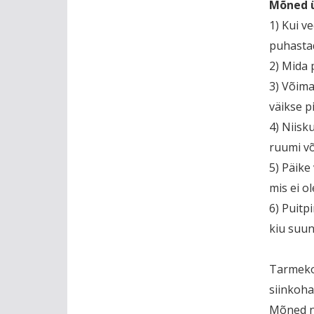
Mõned ü
1) Kui v
puhastad
2) Mida
3) Võima
väikse p
4) Niisk
ruumi võ
5) Päike
mis ei o
6) Puitp
kiu suu
Tarmeko 
siinkoha
Mõned n