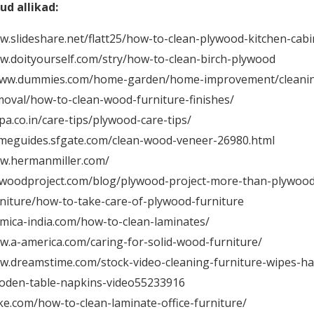
ud allikad:
.slideshare.net/flatt25/how-to-clean-plywood-kitchen-cabi
w.doityourself.com/stry/how-to-clean-birch-plywood
ww.dummies.com/home-garden/home-improvement/cleanin
oval/how-to-clean-wood-furniture-finishes/
pa.co.in/care-tips/plywood-care-tips/
meguides.sfgate.com/clean-wood-veneer-26980.html
w.hermanmiller.com/
ywoodproject.com/blog/plywood-project-more-than-plywood
niture/how-to-take-care-of-plywood-furniture
mica-india.com/how-to-clean-laminates/
.a-america.com/caring-for-solid-wood-furniture/
w.dreamstime.com/stock-video-cleaning-furniture-wipes-h
oden-table-napkins-video55233916
ke.com/how-to-clean-laminate-office-furniture/