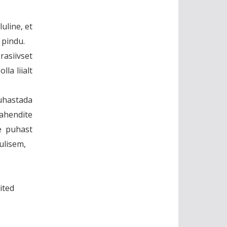
uline, et
 pindu.
asiivset
la liialt
uhastada
ahendite
e puhast
lulisem,
ited