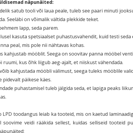
ldisemad näpunäited:
edelik satub tooli või laua peale, tuleb see paari minuti jooks
a. Seeläbi on võimalik vältida plekkide teket.
 pehmem lapp, seda parem.
lusel kasuta spetsiaalset puhastusvahendit, kuid testi seda
inna peal, mis pole nii nähtavas kohas.
us kahjustab mööblit. Seega on soovitav panna mööbel venti
i ruumi, kus õhk liigub aeg-ajalt, et niiskust vähendada.
 võib kahjustada mööbli välimust, seega tuleks mööblile vali
le pidevalt päikese käes.
indade puhastamisel tuleb jälgida seda, et lapiga peaks liik
nas.
LPD toodangus leiab ka tooteid, mis on kaetud laminaadig
l soovime veidi rääkida sellest, kuidas selliseid tooteid p
äpunäited: