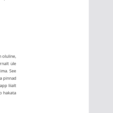
 oluline,
rnalt üle
ima. See
ka pinnad
pp liialt
ib hakata