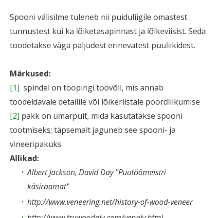
Spooni välisilme tuleneb nii puiduliigile omastest
tunnustest kui ka lõiketasapinnast ja lõikeviisist. Seda
toodetakse väga paljudest erinevatest puuliikidest.
Märkused:
[1]
spindel on tööpingi töövõll, mis annab
töödeldavale detailile või lõikeriistale pöördliikumise
[2]
pakk on ümarpuit, mida kasutatakse spooni
tootmiseks; täpsemalt jaguneb see spooni- ja
vineeripakuks
Allikad:
Albert Jackson, David Day "Puutöömeistri
käsiraamat"
http://www.veneering.net/history-of-wood-veneer
http://www.truwoodply.com/venply.html