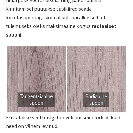
ümarpakk veerandikeks ning paku raamile
kinnitamisel püütakse säsikiired seada
lõiketasapinnaga võimalikult paralleelselt, et
tulemuseks oleks maksimaalne kogus
radiaalset
spooni
.
Eristatakse veel teisigi hööveldamismeetodeid, kuid
need on vähem levinud.