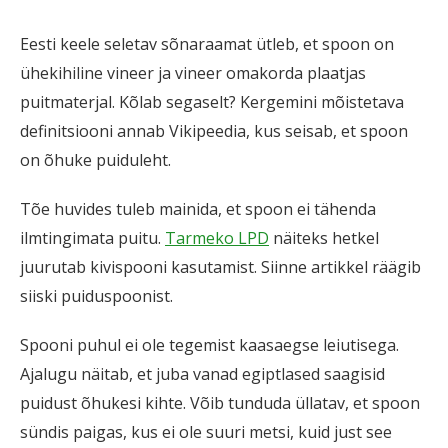
Eesti keele seletav sõnaraamat ütleb, et spoon on
ühekihiline vineer ja vineer omakorda plaatjas
puitmaterjal. Kõlab segaselt? Kergemini mõistetava
definitsiooni annab Vikipeedia, kus seisab, et spoon
on õhuke puiduleht.
Tõe huvides tuleb mainida, et spoon ei tähenda
ilmtingimata puitu.
Tarmeko LPD
näiteks hetkel
juurutab kivispooni kasutamist. Siinne artikkel räägib
siiski puiduspoonist.
Spooni puhul ei ole tegemist kaasaegse leiutisega.
Ajalugu näitab, et juba vanad egiptlased saagisid
puidust õhukesi kihte. Võib tunduda üllatav, et spoon
sündis paigas, kus ei ole suuri metsi, kuid just see