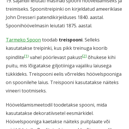
19. sajandil leiutati masinad spooni hööveldamiseks ja
treimiseks. Spoonitreipinki on kirjeldatud ameeriklase
John Dresseri patendikirjelduses 1840. aastal.
Spoonihöövelmasin leiutati 1875. aastal.
Tarmeko Spoon
toodab
treispooni
. Selleks
kasutatakse treipinki, kus pikk treinuga koorib
[1)
[2]
spindlite
vahel pöörlevast pakust
õhukese kihi
puitu, mis lõigatakse giljotiiniga vajaliku laiusega
tükkideks. Treispooni eelis võrreldes höövelspooniga
on spoonilehe laius. Treispooni kasutatakse näiteks
vineeri tootmiseks.
Hööveldamismeetodil toodetakse spooni, mida
kasutatakse dekoratiivsetel eesmärkidel.
Höövelspooniga kaetakse näiteks puitplaate või