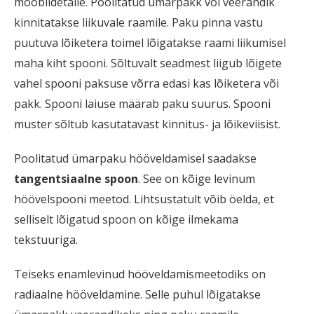
mööblidetaile. Poolitatud ümarpakk või veerandik
kinnitatakse liikuvale raamile. Paku pinna vastu
puutuva lõiketera toimel lõigatakse raami liikumisel
maha kiht spooni. Sõltuvalt seadmest liigub lõigete
vahel spooni paksuse võrra edasi kas lõiketera või
pakk. Spooni laiuse määrab paku suurus. Spooni
muster sõltub kasutatavast kinnitus- ja lõikeviisist.
Poolitatud ümarpaku hööveldamisel saadakse
tangentsiaalne spoon
. See on kõige levinum
höövelspooni meetod. Lihtsustatult võib öelda, et
selliselt lõigatud spoon on kõige ilmekama
tekstuuriga.
Teiseks enamlevinud hööveldamismeetodiks on
radiaalne hööveldamine. Selle puhul lõigatakse