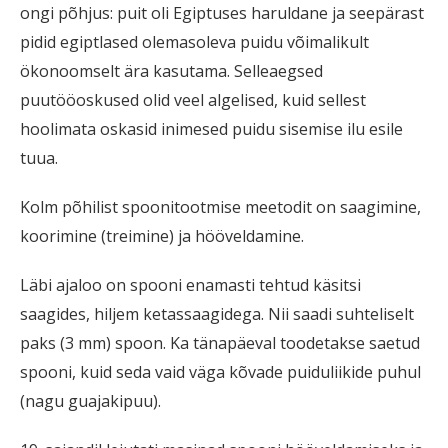
ongi põhjus: puit oli Egiptuses haruldane ja seepärast
pidid egiptlased olemasoleva puidu võimalikult
ökonoomselt ära kasutama. Selleaegsed
puutööoskused olid veel algelised, kuid sellest
hoolimata oskasid inimesed puidu sisemise ilu esile
tuua.
Kolm põhilist spoonitootmise meetodit on saagimine,
koorimine (treimine) ja hööveldamine.
Läbi ajaloo on spooni enamasti tehtud käsitsi
saagides, hiljem ketassaagidega. Nii saadi suhteliselt
paks (3 mm) spoon. Ka tänapäeval toodetakse saetud
spooni, kuid seda vaid väga kõvade puiduliikide puhul
(nagu guajakipuu).