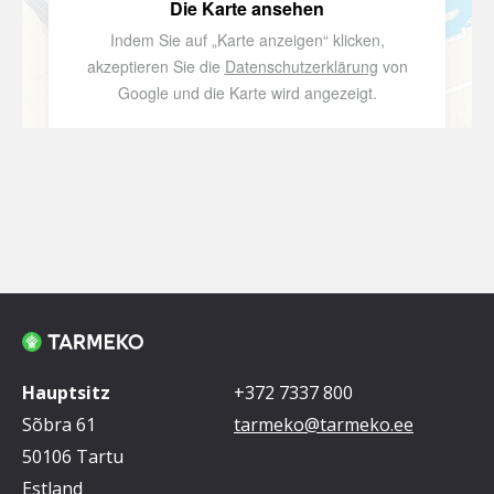
Die Karte ansehen
Indem Sie auf „Karte anzeigen“ klicken,
akzeptieren Sie die
Datenschutzerklärung
von
Google und die Karte wird angezeigt.
Karte anzeigen
Hauptsitz
+372 7337 800
Sõbra 61
tarmeko@tarmeko.ee
50106 Tartu
Estland