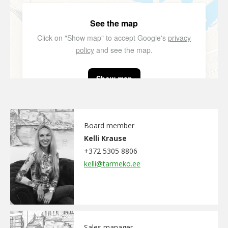
See the map
Click on "Show map" to accept Google's
privacy
policy
and see the map.
Show map
Board member
Kelli Krause
+372 5305 8806
kelli@tarmeko.ee
Sales manager